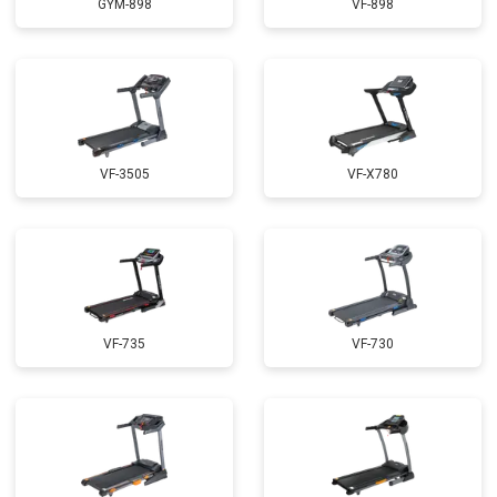
GYM-898
VF-898
VF-3505
VF-X780
VF-735
VF-730