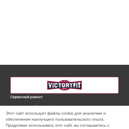
Сервисный ремонт
ВЫБЕРИ СВОЙ ГОРОД
Этот сайт использует файлы cookie для аналитики и
Ремонт беговой дорожки VF-4034 VictoryFit в
Краснодаре
обеспечения наилучшего пользовательского опыта.
Ремонт беговой дорожки VF-4034 VictoryFit в
Ростове-на-
Продолжая использовать этот сайт, вы соглашаетесь с
Дону