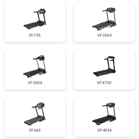
VF-735
VF-2064
VF-2004
VF-X750
VF-660
VF-4034