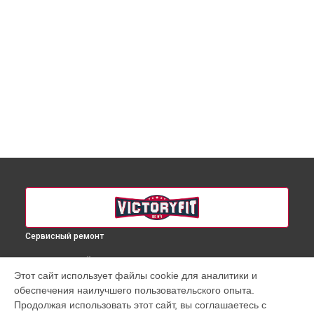
Сервисный ремонт
ВЫБЕРИ СВОЙ ГОРОД
Этот сайт использует файлы cookie для аналитики и
Ремонт беговой дорожки VF-730 VictoryFit в
Краснодаре
обеспечения наилучшего пользовательского опыта.
Ремонт беговой дорожки VF-730 VictoryFit в
Ростове-на-
Продолжая использовать этот сайт, вы соглашаетесь с
Дону