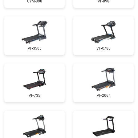
GYM-898
VF-898
VF-3505
VF-X780
VF-735
VF-2064