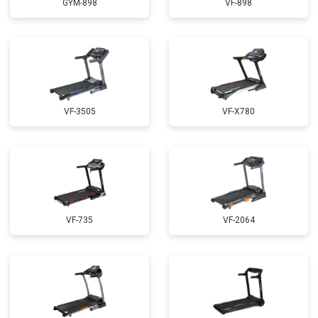
GYM-898
VF-898
VF-3505
VF-X780
VF-735
VF-2064