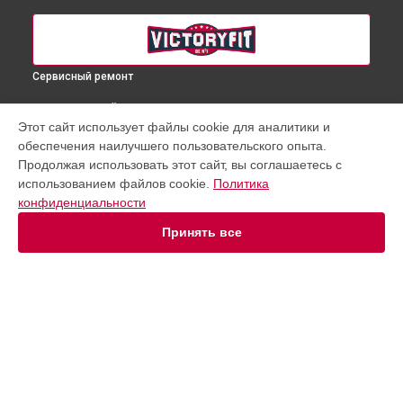
Сервисный ремонт
ВЫБЕРИ СВОЙ ГОРОД
Этот сайт использует файлы cookie для аналитики и
Замена переключателя скоростей беговой дорожки VF-
обеспечения наилучшего пользовательского опыта.
730 VictoryFit в
Краснодаре
Продолжая использовать этот сайт, вы соглашаетесь с
Замена переключателя скоростей беговой дорожки VF-
использованием файлов cookie.
Политика
730 VictoryFit в
Ростове-на-Дону
конфиденциальности
Замена переключателя скоростей беговой дорожки VF-
730 VictoryFit в
Нижнем Новгороде
Принять все
Замена переключателя скоростей беговой дорожки VF-
730 VictoryFit в
Новосибирске
Замена переключателя скоростей беговой дорожки VF-
730 VictoryFit в
Челябинске
Замена переключателя скоростей беговой дорожки VF-
УСТРОЙСТВА
730 VictoryFit в
Екатеринбурге
Замена переключателя скоростей беговой дорожки VF-
Массажное кресло
730 VictoryFit в
Казани
Беговая дорожка
Замена переключателя скоростей беговой дорожки VF-
Эллиптический тренажер