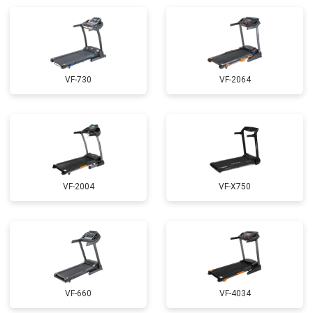
VF-730
VF-2064
VF-2004
VF-X750
VF-660
VF-4034