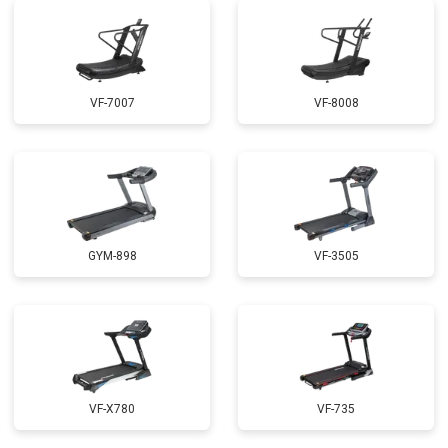
VF-7007
VF-8008
GYM-898
VF-3505
VF-X780
VF-735