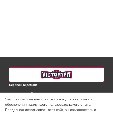
Сервисный ремонт
ВЫБЕРИ СВОЙ ГОРОД
Этот сайт использует файлы cookie для аналитики и
Ремонт беговой дорожки VF-898 VictoryFit в
Краснодаре
обеспечения наилучшего пользовательского опыта.
Ремонт беговой дорожки VF-898 VictoryFit в
Ростове-на-
Продолжая использовать этот сайт, вы соглашаетесь с
Дону