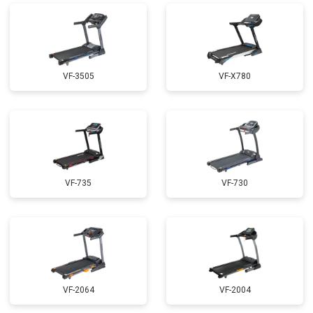
VF-3505
VF-X780
VF-735
VF-730
VF-2064
VF-2004