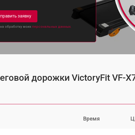
править заявку
 на обработку моих
персональных данных.
еговой дорожки VictoryFit VF-X
Время
Ц