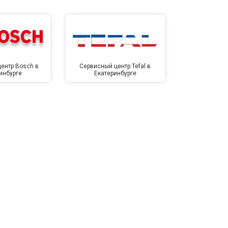
ентр Bosch в
Сервисный центр Tefal в
Сервисный це
инбурге
Екатеринбурге
Екате