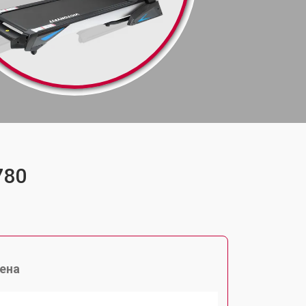
780
ена