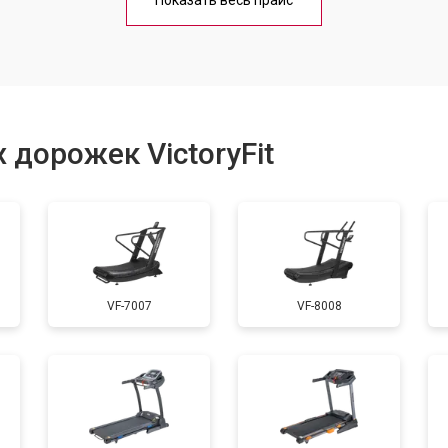
Показать весь прайс
от 60 мин
о
от 40 мин
о
 дорожек VictoryFit
от 60 мин
о
от 50 мин
о
VF-7007
VF-8008
от 60 мин
о
от 40 мин
о