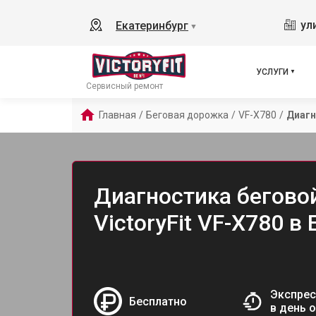
ул
Екатеринбург
▼
УСЛУГИ
Сервисный ремонт
Главная
/
Беговая дорожка
/
VF-X780
/
Диагн
Диагностика бегово
VictoryFit VF-X780 в
Экспрес
Бесплатно
в день 