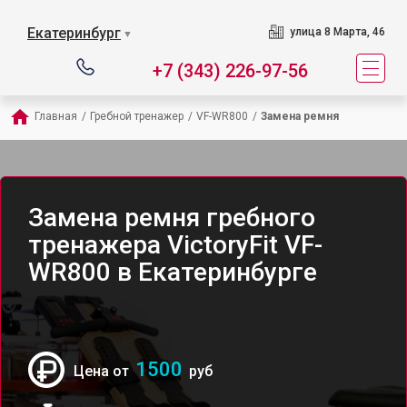
Екатеринбург
улица 8 Марта, 46
▼
+7 (343) 226-97-56
Главная
/
Гребной тренажер
/
VF-WR800
/
Замена ремня
Замена ремня гребного
тренажера VictoryFit VF-
WR800 в Екатеринбурге
1500
Цена от
руб