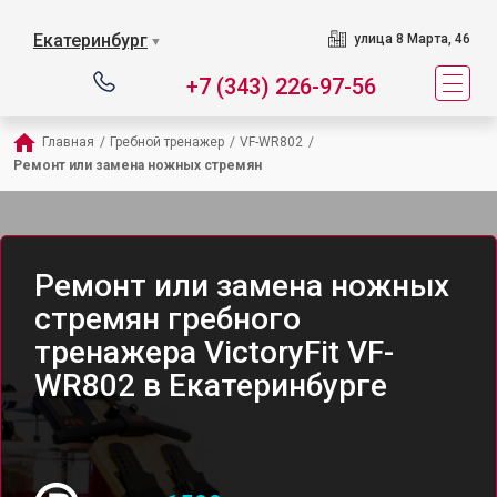
Екатеринбург
улица 8 Марта, 46
▼
+7 (343) 226-97-56
Главная
/
Гребной тренажер
/
VF-WR802
/
Ремонт или замена ножных стремян
Ремонт или замена ножных
стремян гребного
тренажера VictoryFit VF-
WR802 в Екатеринбурге