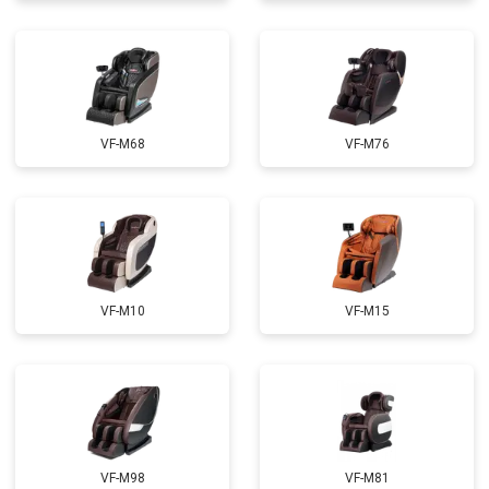
Ремонт электропроводки
от 3900 ₽
Ремонт сканера
от 4800 ₽
Заказать
Ремонт купюроприемника
от 4700 ₽
Заказать
Замена сетевого трансформатора
от 4500 ₽
Заказать
VF-M68
VF-M76
Ремонт микро-лифта
от 5500 ₽
Заказать
VF-M10
VF-M15
VF-M98
VF-M81