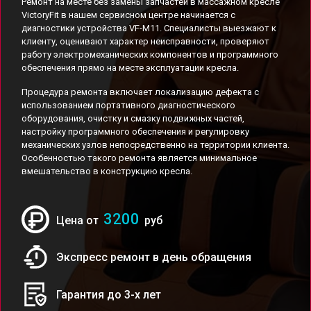
Ремонт на месте без замены запчастей в массажном кресле
VictoryFit в нашем сервисном центре начинается с
диагностики устройства VF-M11. Специалисты выезжают к
клиенту, оценивают характер неисправности, проверяют
работу электромеханических компонентов и программного
обеспечения прямо на месте эксплуатации кресла.
Процедура ремонта включает локализацию дефекта с
использованием портативного диагностического
оборудования, очистку и смазку подвижных частей,
настройку программного обеспечения и регулировку
механических узлов непосредственно на территории клиента.
Особенностью такого ремонта является минимальное
вмешательство в конструкцию кресла.
3200
Цена от
руб
Экспресс ремонт в день обращения
Гарантия до 3-х лет