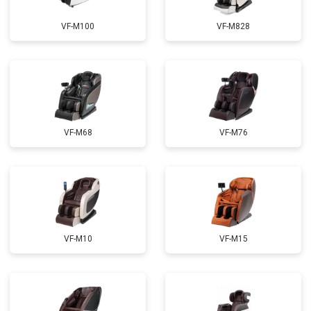
Ремонт электропроводки
от 3900 ₽
Заказать
VF-M100
VF-M828
Ремонт сканера
от 4800 ₽
Заказать
Ремонт купюроприемника
от 4700 ₽
Заказать
Замена сетевого трансформатора
от 4500 ₽
Заказать
Ремонт микро-лифта
от 5500 ₽
Заказать
VF-M68
VF-M76
VF-M10
VF-M15