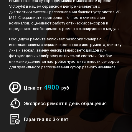
Ремонт сканера купюроприемника в массажном кресле
VictoryFit в нашем сервисном центре начинается с
диагностики системы распознавания банкнот устройства VF-
M11. Специалисты проверяют точность считывания
номиналов, оценивают работу оптических сенсоров и
определяют необходимость ремонта сканирующего модуля.
Процедура ремонта включает разборку сканера с
использованием специализированного инструмента, очистку
линз и зеркал, замену неисправных светодиодов или
фотодиодов и калибровку оптической системы. Особое
внимание уделяется настройке чувствительности сенсоров
для правильного распознавания купюр разного номинала.
4900
Цена от
руб
Экспресс ремонт в день обращения
Гарантия до 3-х лет