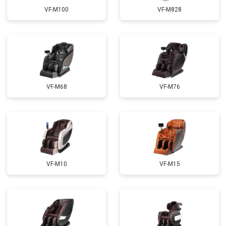
Ремонт электропроводки
от 3900 ₽
VF-M100
VF-M828
Ремонт сканера
от 4800 ₽
Заказать
Ремонт купюроприемника
от 4700 ₽
Заказать
Замена сетевого трансформатора
от 4500 ₽
Заказать
Ремонт микро-лифта
от 5500 ₽
Заказать
VF-M68
VF-M76
VF-M10
VF-M15