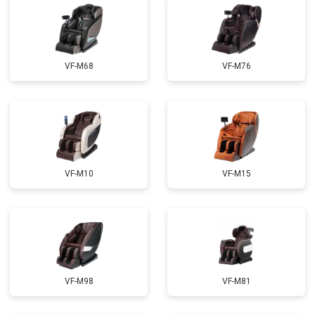
Ремонт купюроприемника
от 4700 ₽
Заказать
Замена сетевого трансформатора
от 4500 ₽
Заказать
Ремонт микро-лифта
от 5500 ₽
Заказать
VF-M68
VF-M76
VF-M10
VF-M15
VF-M98
VF-M81