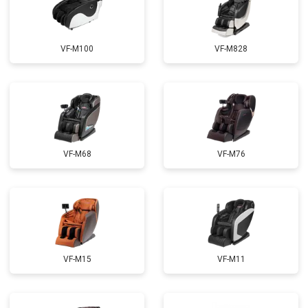
Ремонт пульта управления
от 4200 ₽
Заказать
Ремонт электропроводки
от 3900 ₽
Заказать
VF-M100
VF-M828
Ремонт сканера
от 4800 ₽
Заказать
Ремонт купюроприемника
от 4700 ₽
Заказать
Замена сетевого трансформатора
от 4500 ₽
Заказать
Ремонт микро-лифта
от 5500 ₽
Заказать
VF-M68
VF-M76
VF-M15
VF-M11