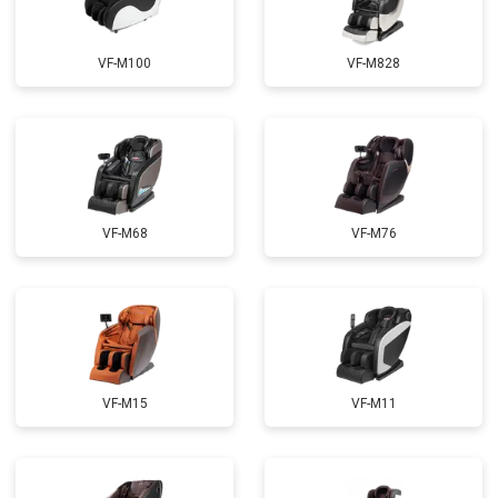
Ремонт электропроводки
от 3900 ₽
Заказать
VF-M100
VF-M828
Ремонт сканера
от 4800 ₽
Заказать
Ремонт купюроприемника
от 4700 ₽
Заказать
Замена сетевого трансформатора
от 4500 ₽
Заказать
Ремонт микро-лифта
от 5500 ₽
Заказать
VF-M68
VF-M76
VF-M15
VF-M11