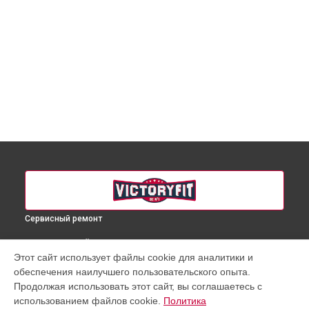
Сервисный ремонт
ВЫБЕРИ СВОЙ ГОРОД
Этот сайт использует файлы cookie для аналитики и
Прошивка массажного кресла VF-M100 VictoryFit в
обеспечения наилучшего пользовательского опыта.
Краснодаре
Продолжая использовать этот сайт, вы соглашаетесь с
Прошивка массажного кресла VF-M100 VictoryFit в
использованием файлов cookie.
Политика
Ростове-на-Дону