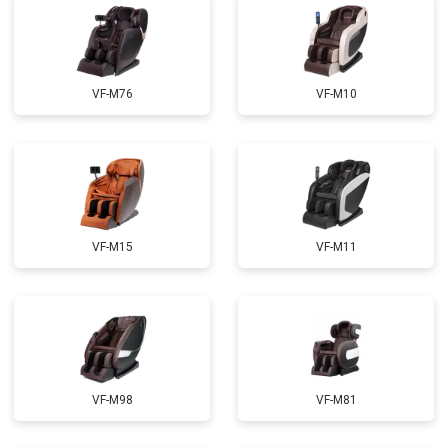
Ремонт купюроприемника
от 4700 ₽
Заказать
Замена сетевого трансформатора
от 4500 ₽
Заказать
Ремонт микро-лифта
от 5500 ₽
Заказать
VF-M76
VF-M10
VF-M15
VF-M11
VF-M98
VF-M81