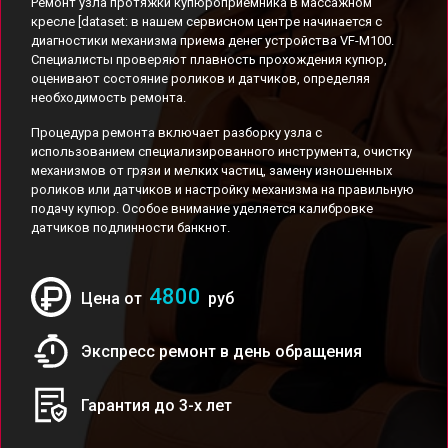
Ремонт узла протяжки купюроприемника в массажном
кресле [dataset: в нашем сервисном центре начинается с
диагностики механизма приема денег устройства VF-M100.
Специалисты проверяют плавность прохождения купюр,
оценивают состояние роликов и датчиков, определяя
необходимость ремонта.
Процедура ремонта включает разборку узла с
использованием специализированного инструмента, очистку
механизмов от грязи и мелких частиц, замену изношенных
роликов или датчиков и настройку механизма на правильную
подачу купюр. Особое внимание уделяется калибровке
датчиков подлинности банкнот.
4800
Цена от
руб
Экспресс ремонт в день обращения
Гарантия до 3-х лет