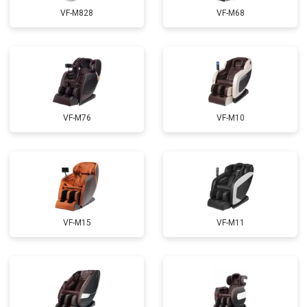
VF-M828
VF-M68
Ремонт сканера
от 4800 ₽
Заказать
Ремонт купюроприемника
от 4700 ₽
Заказать
Замена сетевого трансформатора
от 4500 ₽
Заказать
Ремонт микро-лифта
от 5500 ₽
Заказать
VF-M76
VF-M10
VF-M15
VF-M11