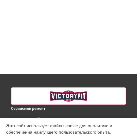
Сервисный ремонт
ВЫБЕРИ СВОЙ ГОРОД
Этот сайт использует файлы cookie для аналитики и
Ремонт массажного кресла VF-M11 VictoryFit в
Краснодаре
обеспечения наилучшего пользовательского опыта.