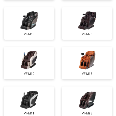
Ремонт электропроводки
от 3900 ₽
Ремонт сканера
от 4800 ₽
Заказать
Ремонт купюроприемника
от 4700 ₽
Заказать
Замена сетевого трансформатора
от 4500 ₽
Заказать
VF-M68
VF-M76
Ремонт микро-лифта
от 5500 ₽
Заказать
VF-M10
VF-M15
VF-M11
VF-M98