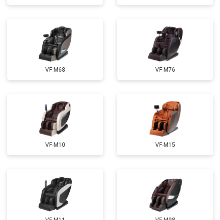
Ремонт электропроводки
от 3900 ₽
Заказать
Ремонт сканера
от 4800 ₽
Заказать
Замена сетевого трансформатора
от 4500 ₽
Заказать
Ремонт микро-лифта
от 5500 ₽
Заказать
VF-M68
VF-M76
VF-M10
VF-M15