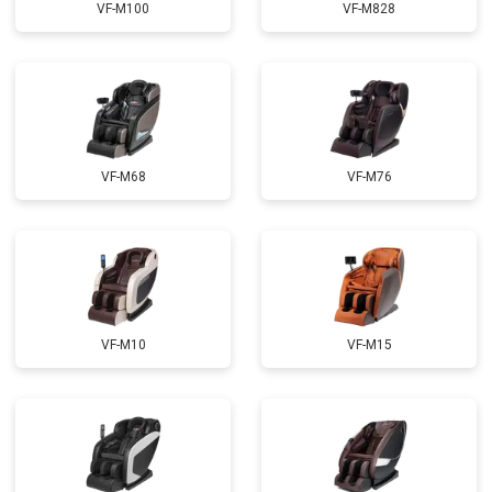
VF-M100
VF-M828
Ремонт сканера
от 4800 ₽
Заказать
Ремонт купюроприемника
от 4700 ₽
Заказать
Замена сетевого трансформатора
от 4500 ₽
Заказать
Ремонт микро-лифта
от 5500 ₽
Заказать
VF-M68
VF-M76
VF-M10
VF-M15