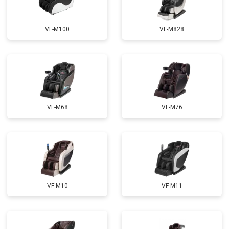
Ремонт электропроводки
от 3900 ₽
Заказать
VF-M100
VF-M828
Ремонт сканера
от 4800 ₽
Заказать
Ремонт купюроприемника
от 4700 ₽
Заказать
Замена сетевого трансформатора
от 4500 ₽
Заказать
Ремонт микро-лифта
от 5500 ₽
Заказать
VF-M68
VF-M76
VF-M10
VF-M11