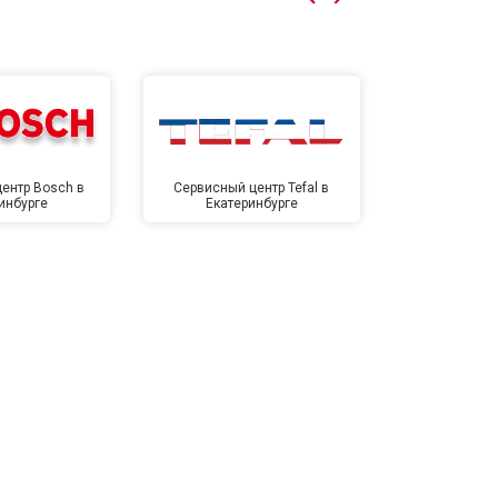
т 4500 ₽
Заказать
т 5500 ₽
Заказать
ентр Bosch в
Сервисный центр Tefal в
Сервисный це
инбурге
Екатеринбурге
Екате