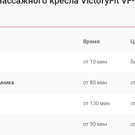
ассажного кресла VictoryFit VF
Время
Ц
от 10 мин
б
мника
от 80 мин
о
от 130 мин
о
от 90 мин
о