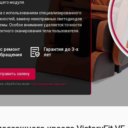
щего модуля.
а с использованием специализированного
рхностей, замену неисправных светодиодов
темы. Особое внимание уделяется точности
ктного сканирования тела пользователя.
с ремонт
Гарантия до 3-х
обращения
лет
править заявку
 на обработку моих
персональных данных.