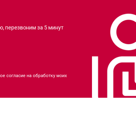
?
от 90 мин
о
, перезвоним за 5 минут
от 110 мин
о
от 80 мин
о
от 110 мин
о
ое согласие на обработку моих
от 70 мин
о
от 80 мин
о