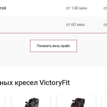
тей
от 140 мин
о
от 60 мин
о
от 150 мин
о
Показать весь прайс
ка
от 90 мин
о
от 60 мин
о
ых кресел VictoryFit
от 80 мин
о