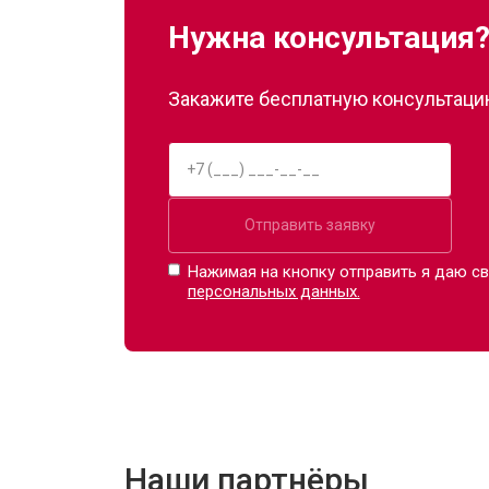
Нужна консультация
Замена сканера
Закажите бесплатную консультацию
Ремонт пневмокамеры
Ремонт пневмосистемы
Отправить заявку
Ремонт пульта управления
Нажимая на кнопку отправить я даю св
персональных данных.
Ремонт электропроводки
Ремонт купюроприемника
Наши партнёры