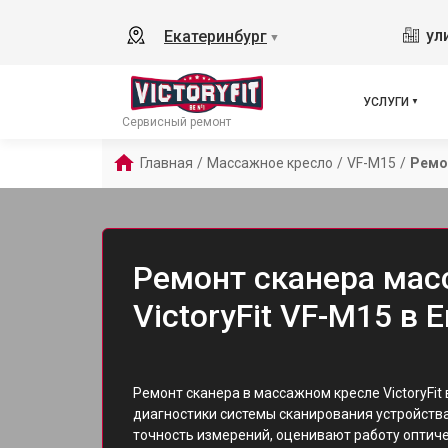
ул
Екатеринбург
▼
УСЛУГИ
Сервисный ремонт
Главная
/
Массажное кресло
/
VF-M15
/
Ремо
Ремонт сканера мас
VictoryFit VF-M15 в 
Ремонт сканера в массажном кресле VictoryFit
диагностики системы сканирования устройств
точность измерений, оценивают работу оптич