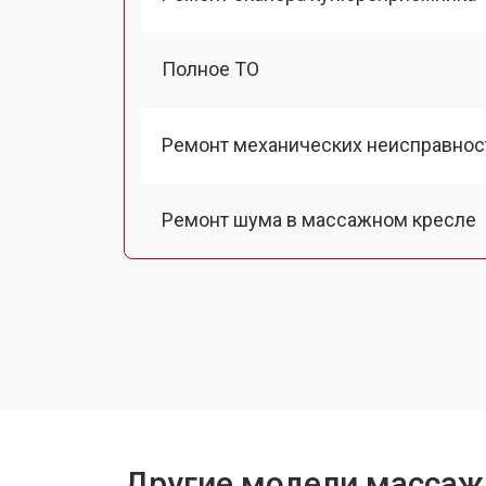
Полное ТО
Ремонт механических неисправнос
Ремонт шума в массажном кресле
Ремонт подъемного механизма
Ремонт основного массажного бло
Замена двигателя подъема/спуска
Другие модели массажн