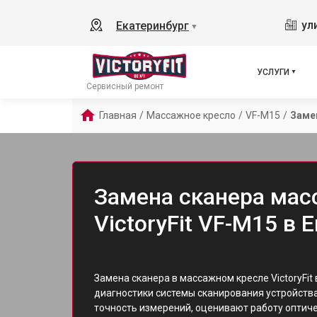
ул
Екатеринбург
▼
УСЛУГИ
Сервисный ремонт
Главная
/
Массажное кресло
/
VF-M15
/
Заме
Замена сканера мас
VictoryFit VF-M15 в 
Замена сканера в массажном кресле VictoryFit
диагностики системы сканирования устройств
точность измерений, оценивают работу оптич