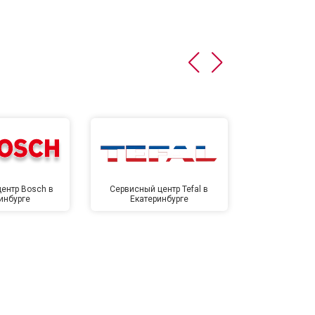
т 4700 ₽
Заказать
т 4500 ₽
Заказать
т 5500 ₽
Заказать
ентр Bosch в
Сервисный центр Tefal в
Сервисный це
инбурге
Екатеринбурге
Екате