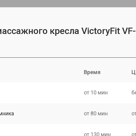
ассажного кресла VictoryFit VF
Время
Ц
от 10 мин
б
мника
от 80 мин
о
от 130 мин
о