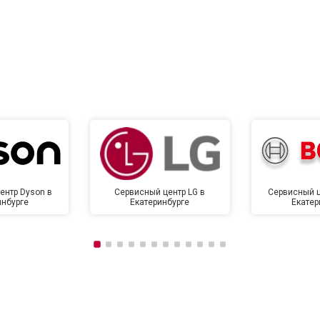
от 80 мин
о
от 120 мин
о
от 90 мин
о
ентр Dyson в
Сервисный центр LG в
Сервисный ц
инбурге
Екатеринбурге
Екатер