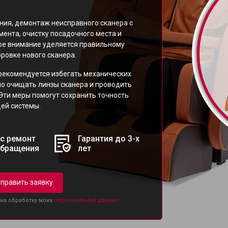
ия, демонтаж неисправного сканера с
ента, очистку посадочного места и
бое внимание уделяется правильному
овке нового сканера.
екомендуется избегать механических
но очищать линзы сканера и проводить
Эти меры помогут сохранить точность
ей системы.
с ремонт
Гарантия до 3-х
обращения
лет
править заявку
 на обработку моих
персональных данных.