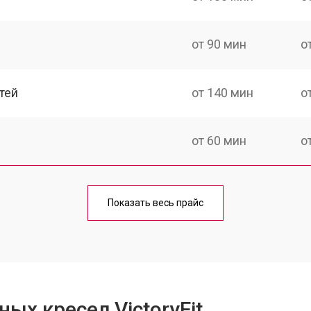
от 90 мин
о
тей
от 140 мин
о
от 60 мин
о
от 150 мин
о
Показать весь прайс
ка
от 90 мин
о
от 60 мин
о
ых кресел VictoryFit