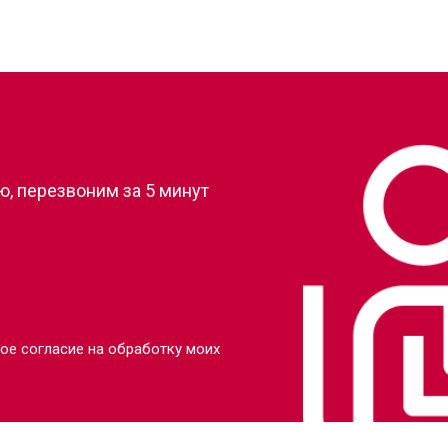
от 100 мин
о
?
от 110 мин
о
, перезвоним за 5 минут
от 80 мин
о
от 110 мин
о
от 70 мин
о
ое согласие на обработку моих
от 130 мин
о