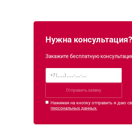
Прошивка
Нужна консультация
Ремонт пневмокамеры
Закажите бесплатную консультацию
Ремонт пневмосистемы
Ремонт пульта управления
Отправить заявку
Ремонт электропроводки
Нажимая на кнопку отправить я даю св
персональных данных.
Ремонт сканера