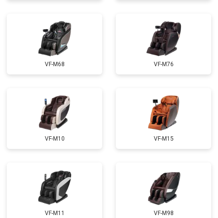
Ремонт электропроводки
от 3900 ₽
Ремонт сканера
от 4800 ₽
Заказать
Ремонт купюроприемника
от 4700 ₽
Заказать
Замена сетевого трансформатора
от 4500 ₽
Заказать
VF-M68
VF-M76
Ремонт микро-лифта
от 5500 ₽
Заказать
VF-M10
VF-M15
VF-M11
VF-M98