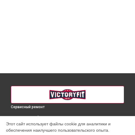
Сервисный ремонт
ВЫБЕРИ СВОЙ ГОРОД
Этот сайт использует файлы cookie для аналитики и
Ремонт массажного кресла VF-M58 VictoryFit в
Краснодаре
обеспечения наилучшего пользовательского опыта.