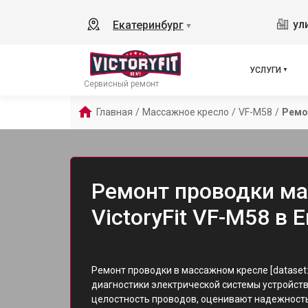
ул
Екатеринбург
▼
УСЛУГИ
Сервисный ремонт
Главная
/
Массажное кресло
/
VF-M58
/
Ремо
Ремонт проводки ма
VictoryFit VF-M58 в 
Ремонт проводки в массажном кресле [dataset
диагностики электрической системы устройст
целостность проводов, оценивают надежность