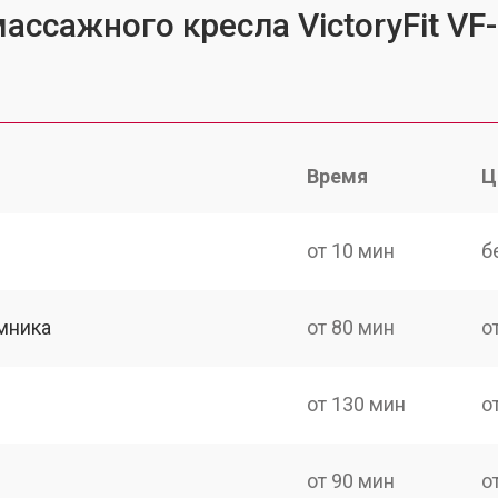
ассажного кресла VictoryFit VF
Время
Ц
от 10 мин
б
мника
от 80 мин
о
от 130 мин
о
от 90 мин
о