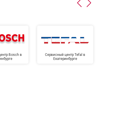
т 4500 ₽
Заказать
т 5500 ₽
Заказать
ентр Bosch в
Сервисный центр Tefal в
Сервисный це
инбурге
Екатеринбурге
Екате