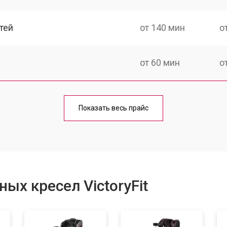
тей
от 140 мин
о
от 60 мин
о
от 150 мин
о
Показать весь прайс
ка
от 90 мин
о
от 60 мин
о
ых кресел VictoryFit
от 80 мин
о