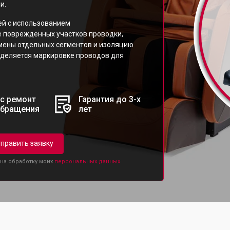
и.
ей с использованием
 поврежденных участков проводки,
мены отдельных сегментов и изоляцию
уделяется маркировке проводов для
с ремонт
Гарантия до 3-х
обращения
лет
править заявку
 на обработку моих
персональных данных.