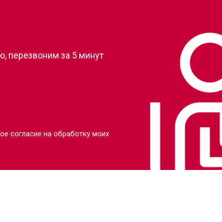
?
от 110 мин
о
, перезвоним за 5 минут
от 80 мин
о
от 110 мин
о
от 70 мин
о
ое согласие на обработку моих
от 130 мин
о
от 80 мин
о