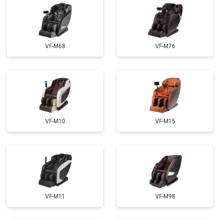
Ремонт купюроприемника
от 4700 ₽
Заказать
Замена сетевого трансформатора
от 4500 ₽
Заказать
Ремонт микро-лифта
от 5500 ₽
Заказать
VF-M68
VF-M76
VF-M10
VF-M15
VF-M11
VF-M98