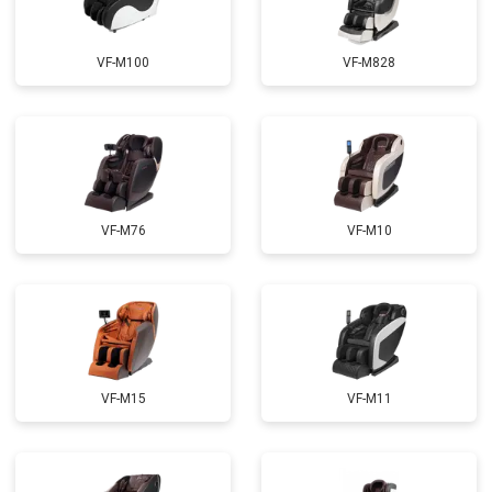
Ремонт электропроводки
от 3900 ₽
Заказать
VF-M100
VF-M828
Ремонт сканера
от 4800 ₽
Заказать
Ремонт купюроприемника
от 4700 ₽
Заказать
Замена сетевого трансформатора
от 4500 ₽
Заказать
Ремонт микро-лифта
от 5500 ₽
Заказать
VF-M76
VF-M10
VF-M15
VF-M11