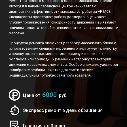
Ремонт основного массажного блока в массажном кресле
VictoryFit в нашем сервисном центре начинается с
диагностики эффективности массажа устройства VF-M68.
Специалисты проверяют работу роллеров, оценивают
глубину проникновения, синхронность движений и выявляют
причины недостаточной интенсивности или неравномерности
массажа.
Процедура ремонта включает разборку массажного блока с
использованием специализированного инструмента, очистку
и смазку роликовых механизмов, замену изношенных
роллеров или приводных ремней и настройку траектории
движения массажных элементов. Особое внимание уделяется
калибровке глубины нажатия для соответствия
индивидуальным потребностям пользователя.
6000
Цена от
руб
Экспресс ремонт в день обращения
Гарантия до 3-х лет