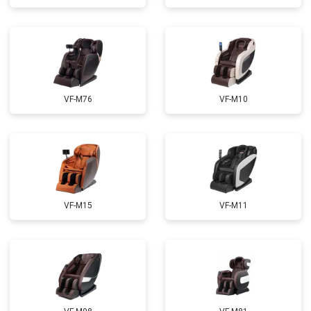
Ремонт сканера
от 4800 ₽
Заказать
Ремонт купюроприемника
от 4700 ₽
Заказать
Замена сетевого трансформатора
от 4500 ₽
Заказать
Ремонт микро-лифта
от 5500 ₽
Заказать
VF-M76
VF-M10
VF-M15
VF-M11