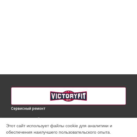
Сервисный ремонт
ВЫБЕРИ СВОЙ ГОРОД
Этот сайт использует файлы cookie для аналитики и
Ремонт массажного кресла VF-M76 VictoryFit в
Краснодаре
обеспечения наилучшего пользовательского опыта.