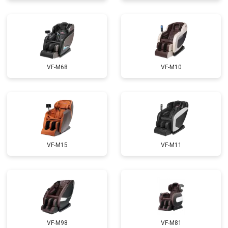
Ремонт электропроводки
от 3900 ₽
Ремонт сканера
от 4800 ₽
Заказать
Ремонт купюроприемника
от 4700 ₽
Заказать
Замена сетевого трансформатора
от 4500 ₽
Заказать
VF-M68
VF-M10
Ремонт микро-лифта
от 5500 ₽
Заказать
VF-M15
VF-M11
VF-M98
VF-M81