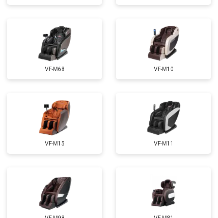
Ремонт сканера
от 4800 ₽
Заказать
Ремонт купюроприемника
от 4700 ₽
Заказать
Замена сетевого трансформатора
от 4500 ₽
Заказать
Ремонт микро-лифта
от 5500 ₽
Заказать
VF-M68
VF-M10
VF-M15
VF-M11