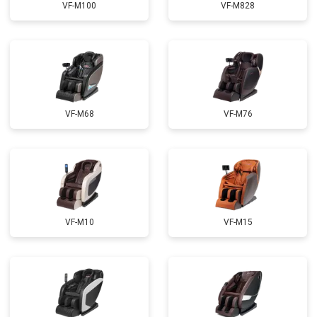
VF-M100
VF-M828
Ремонт сканера
от 4800 ₽
Заказать
Ремонт купюроприемника
от 4700 ₽
Заказать
Замена сетевого трансформатора
от 4500 ₽
Заказать
Ремонт микро-лифта
от 5500 ₽
Заказать
VF-M68
VF-M76
VF-M10
VF-M15