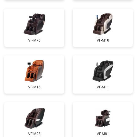
Ремонт электропроводки
от 3900 ₽
Ремонт сканера
от 4800 ₽
Заказать
Ремонт купюроприемника
от 4700 ₽
Заказать
Замена сетевого трансформатора
от 4500 ₽
Заказать
VF-M76
VF-M10
Ремонт микро-лифта
от 5500 ₽
Заказать
VF-M15
VF-M11
VF-M98
VF-M81