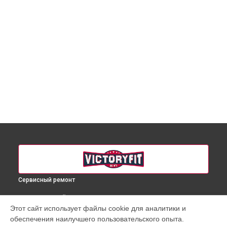
Сервисный ремонт
ВЫБЕРИ СВОЙ ГОРОД
Этот сайт использует файлы cookie для аналитики и
Ремонт массажного кресла VF-M828 VictoryFit в
обеспечения наилучшего пользовательского опыта.
Краснодаре