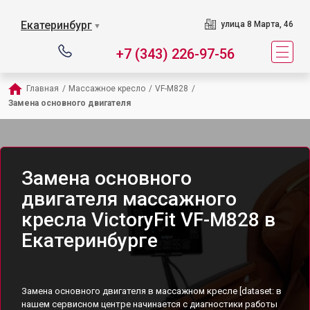
Екатеринбург
улица 8 Марта, 46
▼
+7 (343) 226-97-56
Главная
/
Массажное кресло
/
VF-M828
/
Замена основного двигателя
Замена основного
двигателя массажного
кресла VictoryFit VF-M828 в
Екатеринбурге
Замена основного двигателя в массажном кресле [dataset: в
нашем сервисном центре начинается с диагностики работы