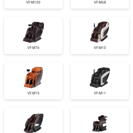
VF-M100
VF-M68
Ремонт сканера
от 4800 ₽
Заказать
Ремонт купюроприемника
от 4700 ₽
Заказать
Замена сетевого трансформатора
от 4500 ₽
Заказать
Ремонт микро-лифта
от 5500 ₽
Заказать
VF-M76
VF-M10
VF-M15
VF-M11