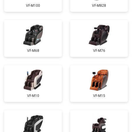
Ремонт электропроводки
от 3900 ₽
VF-M100
VF-M828
Ремонт сканера
от 4800 ₽
Заказать
Ремонт купюроприемника
от 4700 ₽
Заказать
Замена сетевого трансформатора
от 4500 ₽
Заказать
Ремонт микро-лифта
от 5500 ₽
Заказать
VF-M68
VF-M76
VF-M10
VF-M15