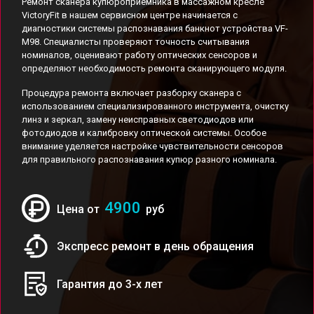
Ремонт сканера купюроприемника в массажном кресле
VictoryFit в нашем сервисном центре начинается с
диагностики системы распознавания банкнот устройства VF-
M98. Специалисты проверяют точность считывания
номиналов, оценивают работу оптических сенсоров и
определяют необходимость ремонта сканирующего модуля.
Процедура ремонта включает разборку сканера с
использованием специализированного инструмента, очистку
линз и зеркал, замену неисправных светодиодов или
фотодиодов и калибровку оптической системы. Особое
внимание уделяется настройке чувствительности сенсоров
для правильного распознавания купюр разного номинала.
4900
Цена от
руб
Экспресс ремонт в день обращения
Гарантия до 3-х лет