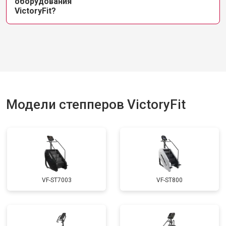
оборудования
VictoryFit?
Модели степперов VictoryFit
VF-ST7003
VF-ST800