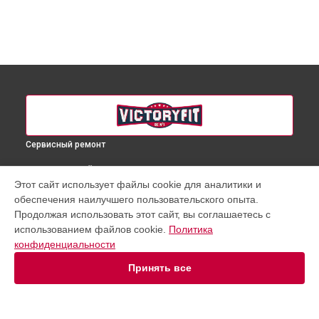
Сервисный ремонт
ВЫБЕРИ СВОЙ ГОРОД
Этот сайт использует файлы cookie для аналитики и
Замена блока питания степпера VF-ST7003 VictoryFit в
обеспечения наилучшего пользовательского опыта.
Краснодаре
Продолжая использовать этот сайт, вы соглашаетесь с
Замена блока питания степпера VF-ST7003 VictoryFit в
использованием файлов cookie.
Политика
Ростове-на-Дону
конфиденциальности
Замена блока питания степпера VF-ST7003 VictoryFit в
Нижнем Новгороде
Принять все
Замена блока питания степпера VF-ST7003 VictoryFit в
Новосибирске
Замена блока питания степпера VF-ST7003 VictoryFit в