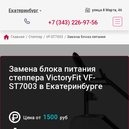
Екатеринбург
улица 8 Марта, 46
▼
+7 (343) 226-97-56
Главная
/
Степпер
/
VF-ST7003
/
Замена блока питания
Замена блока питания
степпера VictoryFit VF-
ST7003 в Екатеринбурге
1500
Цена от
руб