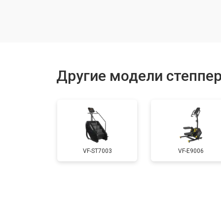
Замена рамы
Замена блока питания
Другие модели степперо
Ремонт или замена педалей
VF-ST7003
VF-E9006