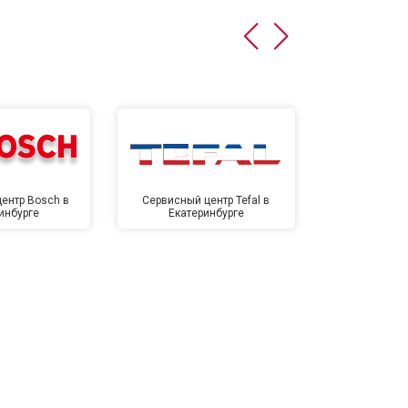
ентр Bosch в
Сервисный центр Tefal в
Сервисный це
инбурге
Екатеринбурге
Екате