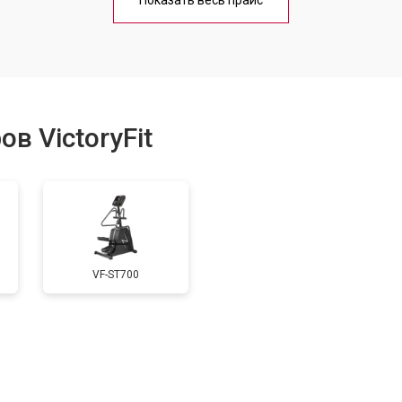
Показать весь прайс
от 70 мин
о
от 50 мин
о
в VictoryFit
от 60 мин
о
VF-ST700