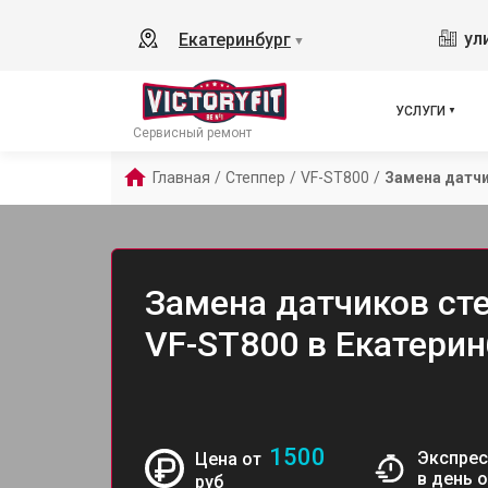
ул
Екатеринбург
▼
УСЛУГИ
Сервисный ремонт
Главная
/
Степпер
/
VF-ST800
/
Замена датч
Замена датчиков сте
VF-ST800 в Екатерин
1500
Экспрес
Цена от
в день 
руб