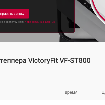
править заявку
 на обработку моих
персональных данных.
теппера VictoryFit VF-ST800
Время
Ц