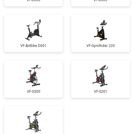
VF-D006
VF-D005
VF-AirBike D001
VF-GymRider 225
VF-S300
VF-S201