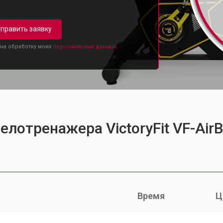
править заявку
 на обработку моих
персональных данных.
елотренажера VictoryFit VF-AirB
Время
Ц