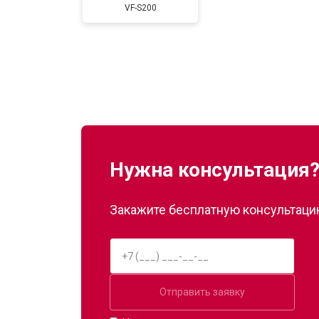
VF-S200
Замена дисплея (экрана)
Прошивка
Ремонт системы сопротивления
Нужна консультация
Закажите бесплатную консультацию
Отправить заявку