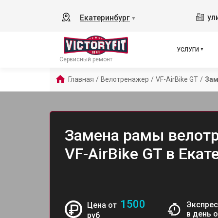
ул
Екатеринбург
▼
УСЛУГИ
Сервисный ремонт
Главная
/
Велотренажер
/
VF-AirBike GT
/
Зам
Замена рамы велотре
VF-AirBike GT в Екат
1500
Экспрес
Цена от
в день 
руб