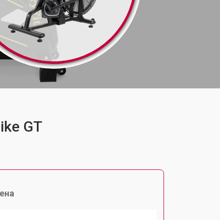
ike GT
ена