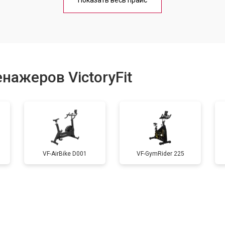
Показать весь прайс
от 40 мин
о
от 60 мин
о
нажеров VictoryFit
от 40 мин
о
от 60 мин
о
VF-AirBike D001
VF-GymRider 225
от 40 мин
о
от 50 мин
о