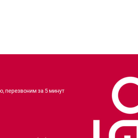
от 60 мин
о
от 50 мин
о
от 70 мин
о
?
, перезвоним за 5 минут