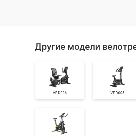
Ремонт вентилятора
Замена приводного ремня
Другие модели велотре
Настройка
Замена шнура питания
VF-D006
VF-D005
Замена датчиков
Комплексная чистка