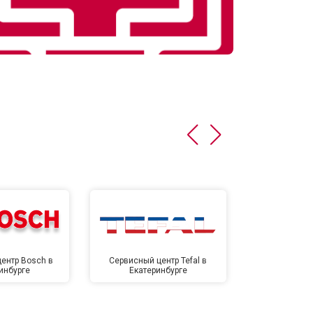
ентр Bosch в
Сервисный центр Tefal в
Сервисный це
инбурге
Екатеринбурге
Екате