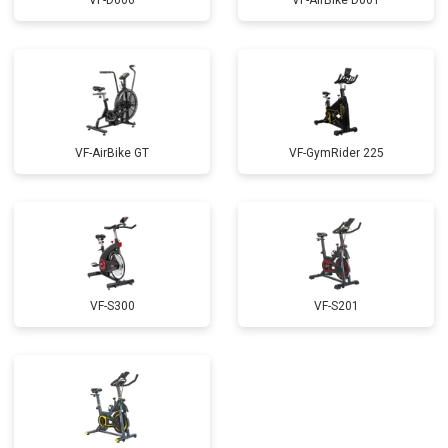
VF-D006
VF-AirBike D001
VF-AirBike GT
VF-GymRider 225
VF-S300
VF-S201