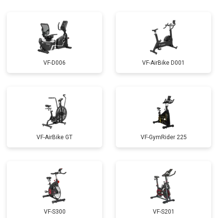
VF-D006
VF-AirBike D001
VF-AirBike GT
VF-GymRider 225
VF-S300
VF-S201