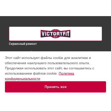
Сервисный ремонт
ВЫБЕРИ СВОЙ ГОРОД
Этот сайт использует файлы cookie для аналитики и
Комплексная чистка велотренажера VF-GymRider 225
обеспечения наилучшего пользовательского опыта.
VictoryFit в
Краснодаре
Продолжая использовать этот сайт, вы соглашаетесь с
Комплексная чистка велотренажера VF-GymRider 225
использованием файлов cookie.
Политика
VictoryFit в
Ростове-на-Дону
конфиденциальности
Комплексная чистка велотренажера VF-GymRider 225
VictoryFit в
Нижнем Новгороде
Принять все
Комплексная чистка велотренажера VF-GymRider 225
VictoryFit в
Новосибирске
Комплексная чистка велотренажера VF-GymRider 225
VictoryFit в
Челябинске
Комплексная чистка велотренажера VF-GymRider 225