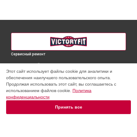
Сервисный ремонт
ВЫБЕРИ СВОЙ ГОРОД
Этот сайт использует файлы cookie для аналитики и
Замена рамы велотренажера VF-GymRider 225 VictoryFit в
обеспечения наилучшего пользовательского опыта.
Краснодаре
Продолжая использовать этот сайт, вы соглашаетесь с
Замена рамы велотренажера VF-GymRider 225 VictoryFit в
использованием файлов cookie.
Политика
Ростове-на-Дону
конфиденциальности
Замена рамы велотренажера VF-GymRider 225 VictoryFit в
Нижнем Новгороде
Принять все
Замена рамы велотренажера VF-GymRider 225 VictoryFit в
Новосибирске
Замена рамы велотренажера VF-GymRider 225 VictoryFit в
Челябинске
Замена рамы велотренажера VF-GymRider 225 VictoryFit в