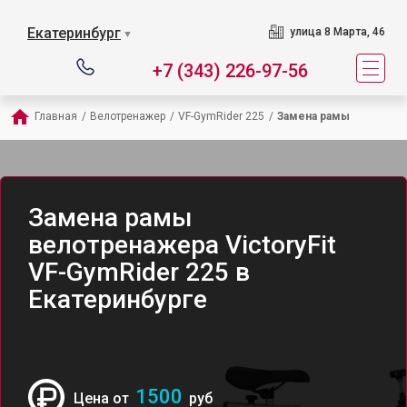
Екатеринбург
улица 8 Марта, 46
▼
+7 (343) 226-97-56
Главная
/
Велотренажер
/
VF-GymRider 225
/
Замена рамы
Замена рамы
велотренажера VictoryFit
VF-GymRider 225 в
Екатеринбурге
1500
Цена от
руб