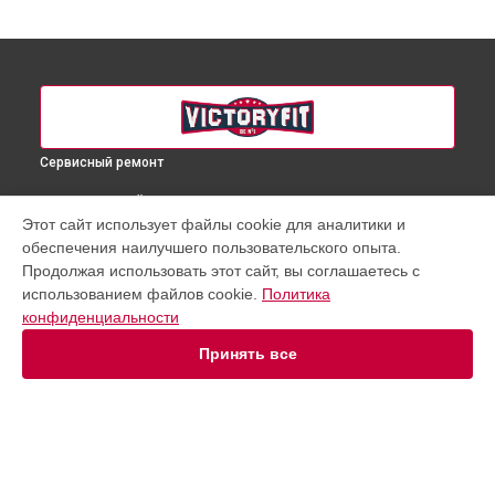
Сервисный ремонт
ВЫБЕРИ СВОЙ ГОРОД
Этот сайт использует файлы cookie для аналитики и
Диагностика велотренажера VF-S201 VictoryFit в
обеспечения наилучшего пользовательского опыта.
Краснодаре
Продолжая использовать этот сайт, вы соглашаетесь с
Диагностика велотренажера VF-S201 VictoryFit в
Ростове-
использованием файлов cookie.
Политика
на-Дону
конфиденциальности
Диагностика велотренажера VF-S201 VictoryFit в
Нижнем
Новгороде
Принять все
Диагностика велотренажера VF-S201 VictoryFit в
Новосибирске
Диагностика велотренажера VF-S201 VictoryFit в
Челябинске
Диагностика велотренажера VF-S201 VictoryFit в
УСТРОЙСТВА
Екатеринбурге