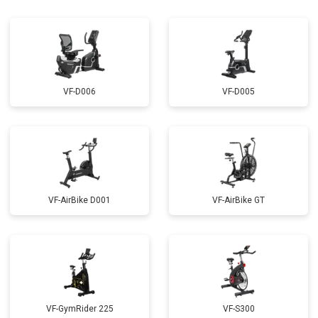
VF-D006
VF-D005
VF-AirBike D001
VF-AirBike GT
VF-GymRider 225
VF-S300