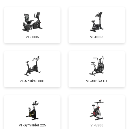
VF-D006
VF-D005
VF-AirBike D001
VF-AirBike GT
VF-GymRider 225
VF-S300