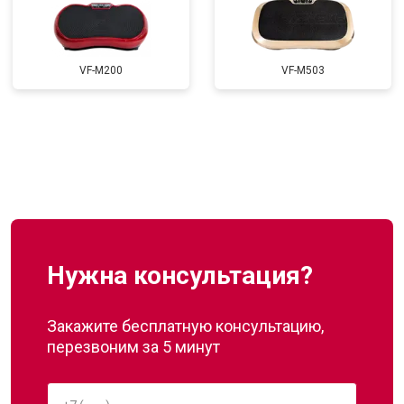
VF-M200
VF-M503
Нужна консультация?
Закажите бесплатную консультацию,
перезвоним за 5 минут